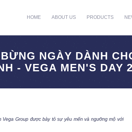
HOME
ABOUT US
PRODUCTS
NE
 BỪNG NGÀY DÀNH CHO
H - VEGA MEN'S DAY 
 em Vega Group được bày tỏ sự yêu mến và ngưỡng mộ với