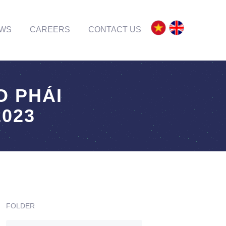
WS
CAREERS
CONTACT US
 PHÁI
2023
FOLDER